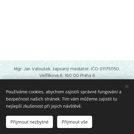
Mgr. Jan Valoušek, zapsaný mediátor, IČO 01175050,
Velflíkova 6, 160 00 Praha 6
e-mail:
info@janvalousek.cz
telefon:
+420 724 263 327
Používáme cookies, abychom zajistili správné fungování a
datová schánka: rnuw9gv
bezpečnost našich stránek. Tím vám můžeme zajistit tu
Ochrana osobních údajů
nejlepší zkušenost při jejich návštěvě.
Obchodní podmínky
Cookies
Přijmout nezbytné
Přijmout vše