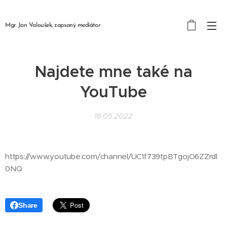
Mgr. Jan
Valoušek,
zapsaný mediátor
Najdete mne také na
YouTube
16.05.2022
https://www.youtube.com/channel/UC1f739tpBTgojO6ZZrdl
0NQ
Share