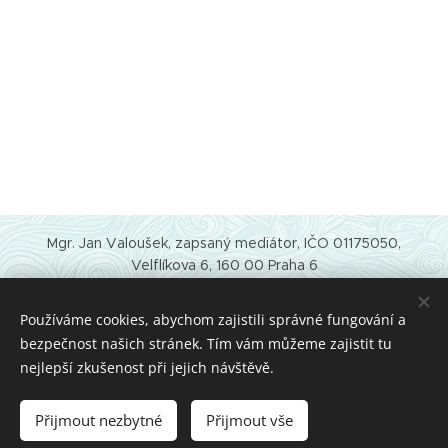
Mgr. Jan Valoušek, zapsaný mediátor, IČO 01175050,
Velflíkova 6, 160 00 Praha 6
e-mail:
info@janvalousek.cz
telefon:
+420 724 263 327
Používáme cookies, abychom zajistili správné fungování a
datová schánka: rnuw9gv
bezpečnost našich stránek. Tím vám můžeme zajistit tu
Ochrana osobních údajů
nejlepší zkušenost při jejich návštěvě.
Obchodní podmínky
Cookies
Přijmout nezbytné
Přijmout vše